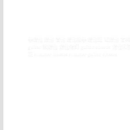
學結他 結他 吉他 結他教學 結他班 電結他 古典結他 流行結
guitar 教結他 結他老師 guitar chords 結他
班 summer classes summer guitar classes