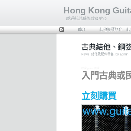
Hong Kong Guita
香港結他藝術教育中心
簡介
結他導師簡介
結
ee
d
古典結他、鋼
Rs
s
News
,
結他及配件零售
, by admin.
結他 guitar 吉他
入門古典或民
立刻購買