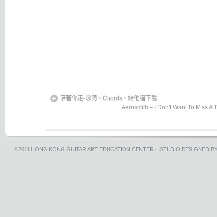
陪著你走-歌詞、Chords、結他譜下載
Aerosmith – I Don’t Want To Miss 
©2011
HONG KONG GUITAR ART EDUCATION CENTER
·
ISTUDIO
DESIGNED B