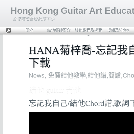
Hong Kong Guitar Art Educat
香港結他藝術教育中心
簡介
結他導師簡介
結他課程及學費
成績及Video
ee
表
d
HANA菊梓喬-忘記我自
Rs
s
下載
News
,
免費結他教學,結他譜,簡譜,Cho
結他 guitar 吉他
忘記我自己/結他Chord譜,歌詞