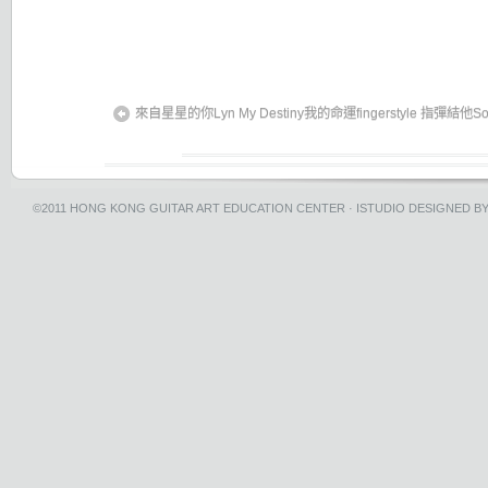
來自星星的你Lyn My Destiny我的命運fingerstyle 指彈結他
©2011
HONG KONG GUITAR ART EDUCATION CENTER
·
ISTUDIO
DESIGNED B