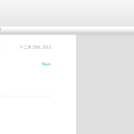
學
詞
十二月 23rd, 2013
Share
送結他 Fingerstyle guitar 暑期班 暑期結他