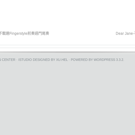
下載連Fingerstyle前奏過門尾奏
Dear Ja
N CENTER
·
ISTUDIO
DESIGNED BY
XU.HEL
· POWERED BY
WORDPRESS 3.3.2
.